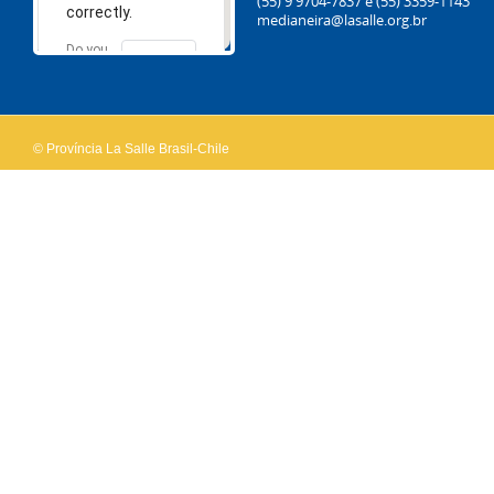
(55) 9 9704-7837
e (55) 3359-1143
correctly.
medianeira@lasalle.org.br
Do you
OK
own this
website?
© Província La Salle Brasil-Chile