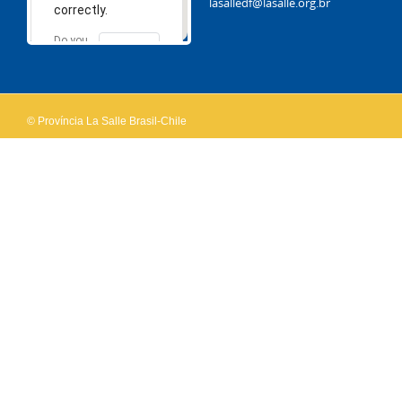
lasalledf@lasalle.org.br
correctly.
Do you
OK
own this
website?
© Província La Salle Brasil-Chile