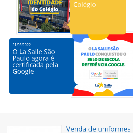
Colégio
21/03/2022
O La Salle São
Paulo agora é
certificada pela
Google
Venda de uniformes