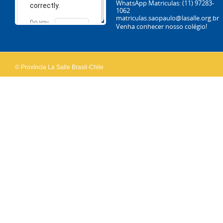
WhatsApp Matriculas:
(11) 97283-
correctly.
1062
matriculas.saopaulo@lasalle.org.br
Do you
Venha conhecer nosso colégio!
OK
own this
website?
© Província La Salle Brasil-Chile