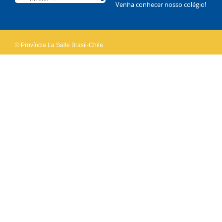
Do you
Venha conhecer nosso colégio!
OK
own this
website?
© Província La Salle Brasil-Chile