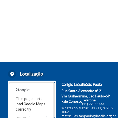
Localização
Colégio La Salle São Paulo
Rua Santo Alexandre nº 21
Vila Guilhermina, São Paulo–SP
This page can't
Telefone:
Fale Conosco
(11) 2793.1444
load Google Maps
WhatsApp Matriculas:
(11) 97283-
correctly.
1062
matriculas.saopaulo@lasalle.org.br