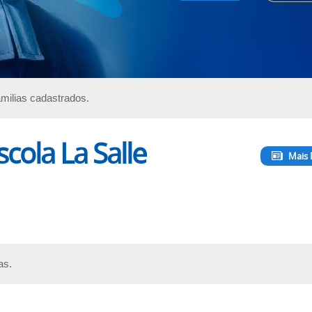
milias cadastrados.
cola La Salle
Mais 
as.