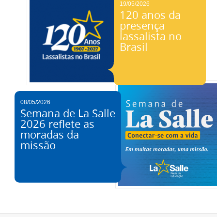
19/05/2026
120 anos da
presença
lassalista no
Brasil
08/05/2026
Semana de La Salle
2026 reflete as
moradas da
missão