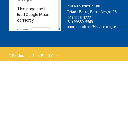
Rua República nº 801
This page can't
Cidade Baixa, Porto Alegre-RS
load Google Maps
(51) 3228-3222 |
correctly.
(51) 99850-6649
paodospobres@lasalle.org.br
Do you
OK
own this
website?
© Província La Salle Brasil-Chile