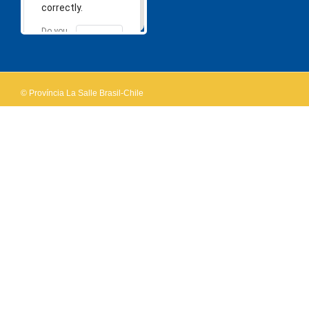
correctly.
Do you
OK
own this
website?
© Província La Salle Brasil-Chile