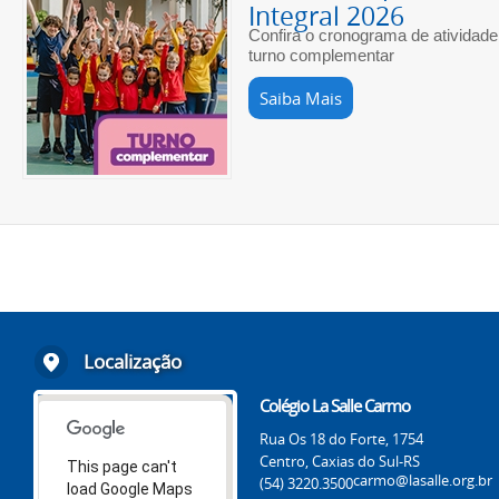
Integral 2026
Confira o cronograma de atividade
turno complementar
Saiba Mais
Localização
Colégio La Salle Carmo
Rua Os 18 do Forte, 1754
Centro, Caxias do Sul-RS
This page can't
carmo@lasalle.org.br
(54) 3220.3500
load Google Maps