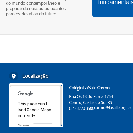
fundamentais
do mundo contemporâneo e
preparando nossos estudantes
para os desafios do futuro.
Localização
Colégio La Salle Carmo
Rua Os 18 do Forte, 1754
Centro, Caxias do Sul-RS
This page can't
carmo@lasalle.org.br
(54) 3220.3500
load Google Maps
correctly.
Do you
OK
own this