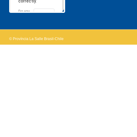
correctly.
Do you
OK
own this
website?
© Província La Salle Brasil-Chile