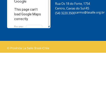
Rua Os 18 do Forte, 1754
Centro, Caxias do Sul-RS
This page can't
carmo@lasalle.org.br
(54) 3220.3500
load Google Maps
correctly.
Do you
OK
own this
website?
© Província La Salle Brasil-Chile