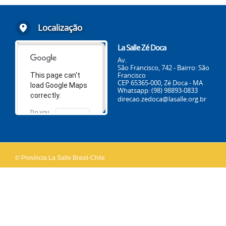
Localização
La Salle Zé Doca
Av.
São Francisco, 742 - Bairro: São
Francisco
This page can't
CEP 65365-000, Zé Doca - MA
load Google Maps
Whatsapp: (98) 98893-0833
correctly.
direcao.zedoca@lasalle.org.br
Do you
OK
own this
website?
© Província La Salle Brasil-Chile