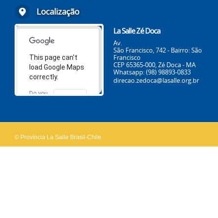
Localização
La Salle Zé Doca
Av.
São Francisco, 742 - Bairro: São
Francisco
This page can't
CEP 65365-000, Zé Doca - MA
load Google Maps
Whatsapp: (98) 98893-0833
correctly.
direcao.zedoca@lasalle.org.br
Do you
OK
own this
website?
© Província La Salle Brasil-Chile