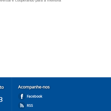
niversal e cooperando para a melhoria
Acompanhe-nos
to
Facebook
3
RSS