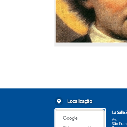
Localização
La Salle
Av.
São Franc