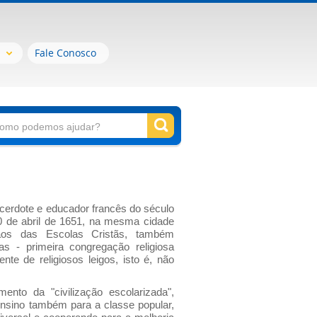
Fale Conosco
acerdote e educador francês do século
 de abril de 1651, na mesma cidade
ãos das Escolas Cristãs, também
as - primeira congregação religiosa
nte de religiosos leigos, isto é, não
mento da "civilização escolarizada",
ensino também para a classe popular,