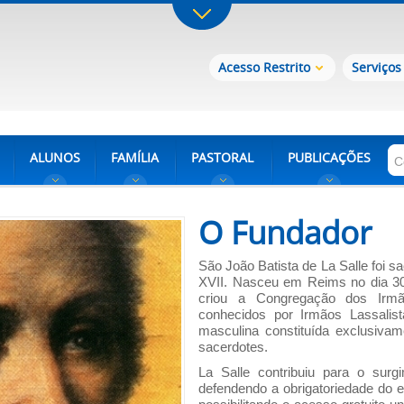
Acesso Restrito
Serviços
ALUNOS
FAMÍLIA
PASTORAL
PUBLICAÇÕES
O Fundador
São João Batista de La Salle foi s
XVII. Nasceu em Reims no dia 30
criou a Congregação dos Irm
conhecidos por Irmãos Lassalist
masculina constituída exclusivame
sacerdotes.
La Salle contribuiu para o surgi
defendendo a obrigatoriedade do 