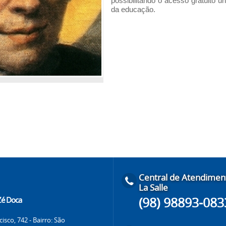
possibilitando o acesso gratuito u
da educação.
Central de Atendimen
La Salle
(98) 98893-083
 Zé Doca
isco, 742 - Bairro: São