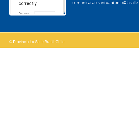
comunicacao.santoantonio@lasalle.
correctly.
Do you
OK
own this
website?
© Província La Salle Brasil-Chile