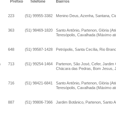
Prefixo
Telefone
Bairros
223
(51) 99955-3382
Menino Deus, Azenha, Santana, Ci
363
(51) 98469-1820
Santo Antônio, Partenon, Glória (A
Teresópolis, Cavalhada (Máximo at
648
(51) 99587-1428
Petrópolis, Santa Cecília, Rio Bran
s
713
(51) 99254-1464
Partenon, São José, Cefer, Jardim
Chácara das Pedras, Bom Jesus, Ja
716
(51) 98421-6841
Santo Antônio, Partenon, Glória (A
Teresópolis, Cavalhada (Máximo at
887
(51) 99806-7366
Jardim Botânico, Partenon, Santo A