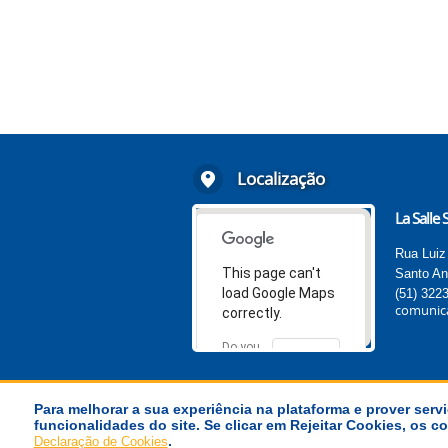
Localização
La Salle
Rua Luiz
This page can't
Santo An
load Google Maps
(51) 322
comunica
correctly.
Do you
OK
own this
website?
Para melhorar a sua experiência na plataforma e prover servi
funcionalidades do site. Se clicar em Rejeitar Cookies, os
© Província La Salle Brasil-Chile
.
Declaração de Cookies