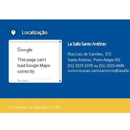
Localização
La Salle Santo Antônio
Rua Luiz de Camões, 372
This page can't
Santo Antônio, Porto Alegre-RS
load Google Maps
(51) 3223-1078 ou (51) 3223-4449
comunicacao.santoantonio@lasalle.
correctly.
Do you
OK
own this
website?
© Província La Salle Brasil-Chile