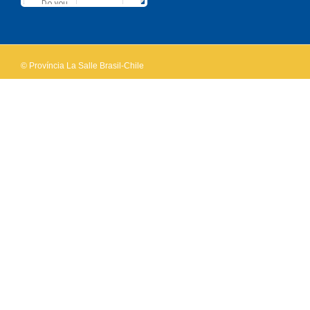
Do you
OK
own this
website?
© Província La Salle Brasil-Chile