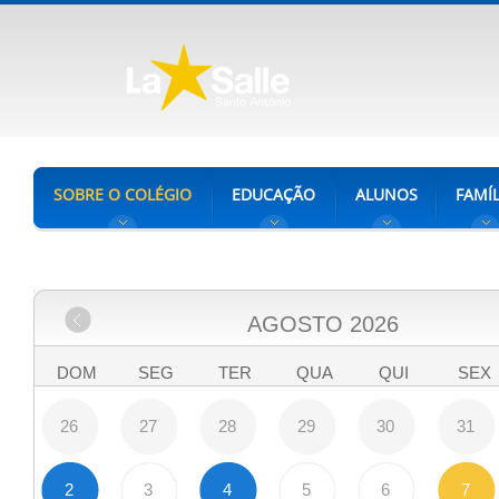
SOBRE O COLÉGIO
EDUCAÇÃO
ALUNOS
FAMÍL
AGOSTO
2026
DOM
SEG
TER
QUA
QUI
SEX
26
27
28
29
30
31
2
3
4
5
6
7