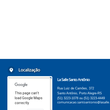
Localização
La Salle Santo Antônio
Rua Luiz de Camões, 372
This page can't
Santo Antônio, Porto Alegre-RS
load Google Maps
(51) 3223-1078 ou (51) 3223-4449
comunicacao.santoantonio@lasalle.
correctly.