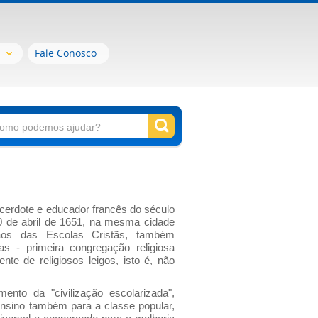
Fale Conosco
acerdote e educador francês do século
 de abril de 1651, na mesma cidade
ãos das Escolas Cristãs, também
as - primeira congregação religiosa
nte de religiosos leigos, isto é, não
mento da "civilização escolarizada",
ensino também para a classe popular,