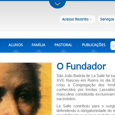
Acesso Restrito
Serviços
ALUNOS
FAMÍLIA
PASTORAL
PUBLICAÇÕES
O Fundador
São João Batista de La Salle foi s
XVII. Nasceu em Reims no dia 30
criou a Congregação dos Irm
conhecidos por Irmãos Lassalist
masculina constituída exclusivame
sacerdotes.
La Salle contribuiu para o surgi
defendendo a obrigatoriedade do 