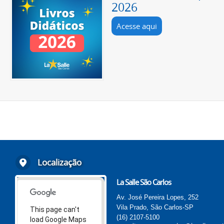
2026
Acesse aqui
Localização
La Salle São Carlos
Av. José Pereira Lopes, 252
Vila Prado, São Carlos-SP
This page can't
(16) 2107-5100
load Google Maps