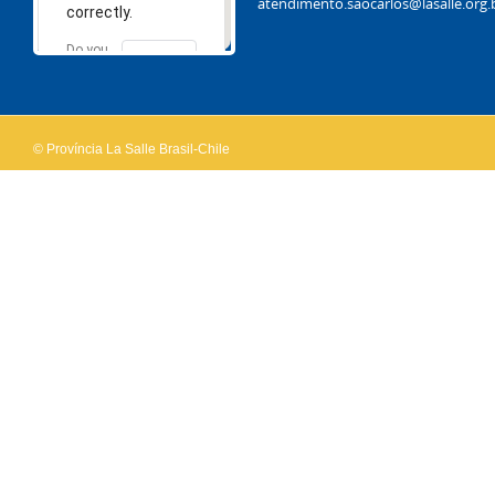
atendimento.saocarlos@lasalle.org.
correctly.
Do you
OK
own this
website?
© Província La Salle Brasil-Chile