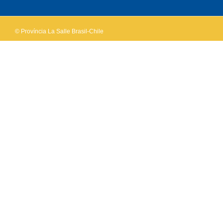
website?
© Província La Salle Brasil-Chile