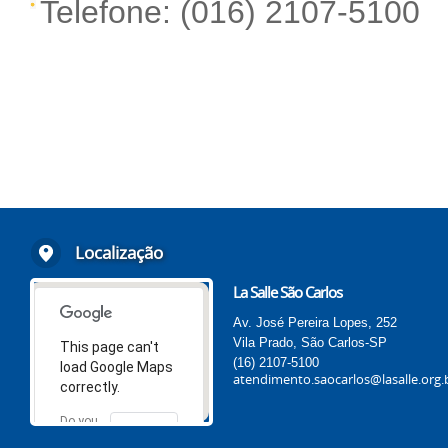
Telefone: (016) 2107-5100
Localização
La Salle São Carlos
Av. José Pereira Lopes, 252
Vila Prado, São Carlos-SP
This page can't
(16) 2107-5100
load Google Maps
atendimento.saocarlos@lasalle.org.
correctly.
Do you
OK
own this