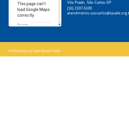
Vila Prado, São Carlos-SP
This page can't
(16) 2107-5100
load Google Maps
atendimento.saocarlos@lasalle.org.
correctly.
Do you
OK
own this
website?
© Província La Salle Brasil-Chile