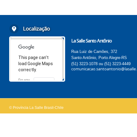
Localização
La Salle Santo Antônio
Rua Luiz de Camões, 372
This page can't
Santo Antônio, Porto Alegre-RS
load Google Maps
(51) 3223-1078 ou (51) 3223-4449
comunicacao.santoantonio@lasalle.
correctly.
Do you
OK
own this
website?
© Província La Salle Brasil-Chile