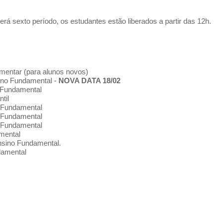
rá sexto período, os estudantes estão liberados a partir das 12h.
mentar (para alunos novos)
sino Fundamental -
NOVA DATA 18/02
o Fundamental
til
o Fundamental
o Fundamental
o Fundamental
mental
nsino Fundamental.
damental