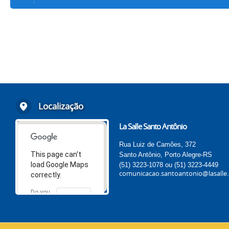
Localização
La Salle Santo Antônio
Rua Luiz de Camões, 372
This page can't
Santo Antônio, Porto Alegre-RS
load Google Maps
(51) 3223-1078 ou (51) 3223-4449
comunicacao.santoantonio@lasalle.
correctly.
Do you
OK
own this
website?