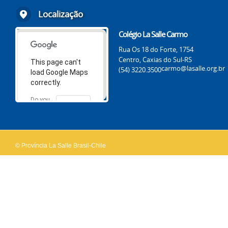
Localização
Colégio La Salle Carmo
Rua Os 18 do Forte, 1754
Centro, Caxias do Sul-RS
This page can't
carmo@lasalle.org.br
(54) 3220.3500
load Google Maps
correctly.
Do you
OK
own this
website?
© Província La Salle Brasil-Chile