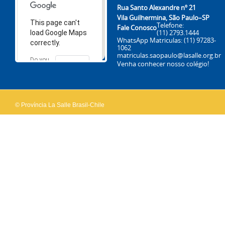
Rua Santo Alexandre nº 21
Vila Guilhermina, São Paulo–SP
This page can't
Telefone:
Fale Conosco
(11) 2793.1444
load Google Maps
WhatsApp Matriculas:
(11) 97283-
correctly.
1062
matriculas.saopaulo@lasalle.org.br
Do you
Venha conhecer nosso colégio!
OK
own this
website?
© Província La Salle Brasil-Chile