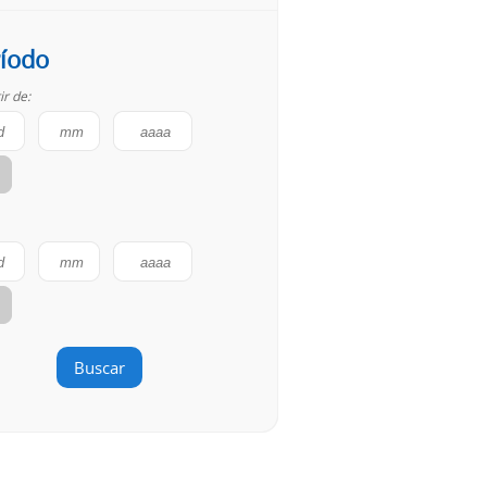
íodo
ir de:
Buscar