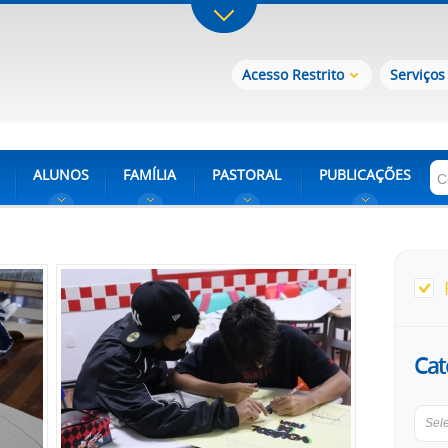
Acesso Restrito
Serviços
ALUNOS
FAMÍLIA
PASTORAL
PUBLICAÇÕES
Cat
Sel