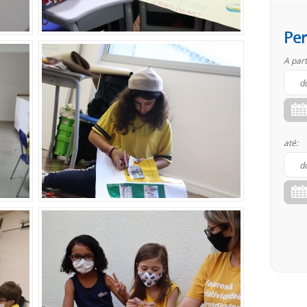
Per
A part
até: