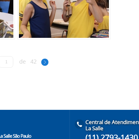
de
42
Central de Atendimen
La Salle
(11) 2793-1430
a Salle São Paulo