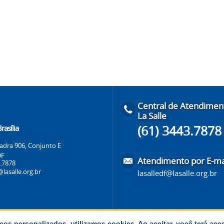
Central de Atendimen
La Salle
(61) 3443.7878
rasília
dra 906, Conjunto E
-DF
Atendimento por E-ma
3.7878
@lasalle.org.br
lasalledf@lasalle.org.br
ços personalizados, utilizamos cookies. Ao aceitar, você terá ace