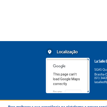
Localização
La Salle B
SGAS Qua
Brasília
This page can't
(61) 344
load Google Maps
lasalledf
correctly.
Do you
OK
own this
website?
Para melhorar a sua experiência na plataforma e prover servi