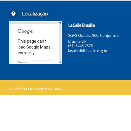
Localização
La Salle Brasília
SGAS Quadra 906, Conjunto E
Brasília-DF
This page can't
(61) 3443.7878
load Google Maps
lasalledf@lasalle.org.br
correctly.
Do you
OK
own this
website?
© Província La Salle Brasil-Chile