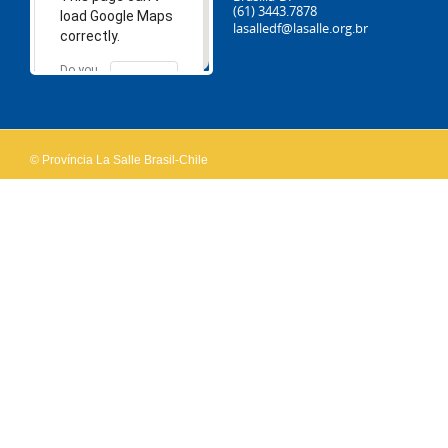
(61) 3443.7878
load Google Maps
lasalledf@lasalle.org.br
correctly.
Do you
OK
own this
website?
© Província La Salle Brasil-Chile