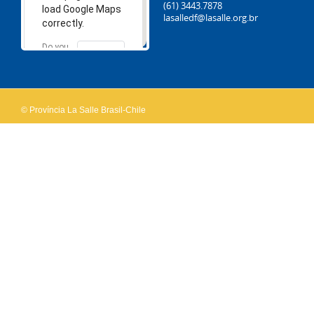
(61) 3443.7878
load Google Maps
lasalledf@lasalle.org.br
correctly.
Do you
OK
own this
website?
© Província La Salle Brasil-Chile