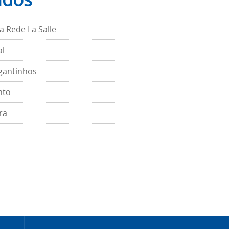
a Rede La Salle
al
igantinhos
nto
ra