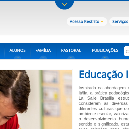
Acesso Restrito
Serviços
ALUNOS
FAMÍLIA
PASTORAL
PUBLICAÇÕES
Educação I
Inspirada na abordagem e
Itália, a prática pedagógi
La Salle Brasilia estr
consideram as diversas
diferentes culturas que 
ambiente escolar, valoriz
o desenvolvimento hum
sentido e significado, e