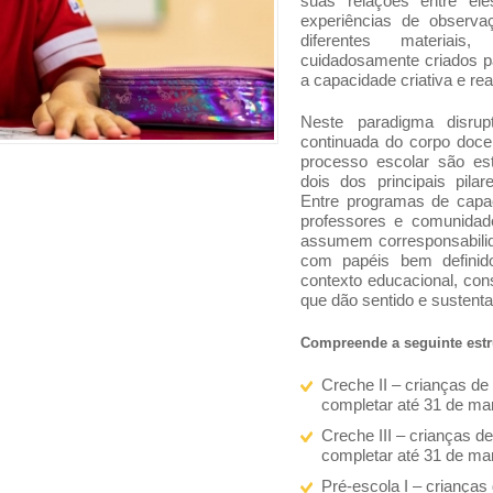
suas relações entre e
experiências de observaç
diferentes materiais
cuidadosamente criados par
a capacidade criativa e re
Neste paradigma disru
continuada do corpo docen
processo escolar são e
dois dos principais pila
Entre programas de capaci
professores e comunidad
assumem corresponsabilid
com papéis bem defini
contexto educacional, con
que dão sentido e sustenta
Compreende a seguinte estr
Creche II – crianças de
completar até 31 de ma
Creche III – crianças d
completar até 31 de ma
Pré-escola I – crianças