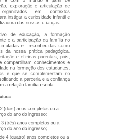
les e com o mundo a partir de
ão, exploração e articulação de
, organizados em contextos
a instigar a curiosidade infantil e
alizadora das nossas crianças.
ptivo de educação, a formação
te e a participação da família no
stimuladas e reconhecidas como
res da nossa prática pedagógica.
tação e oficinas parentais, pais,
e compartilham conhecimentos e
ade na formação dos estudantes,
dos e que se complementam no
solidando a parceria e a confiança
m a relação família-escola.
utura:
 2 (dois) anos completos ou a
rço do ano do ingresso;
e 3 (três) anos completos ou a
rço do ano do ingresso;
 de 4 (quatro) anos completos ou a