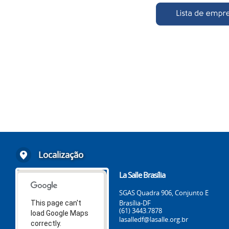
Localização
La Salle Brasília
SGAS Quadra 906, Conjunto E
Brasília-DF
This page can't
(61) 3443.7878
load Google Maps
lasalledf@lasalle.org.br
correctly.