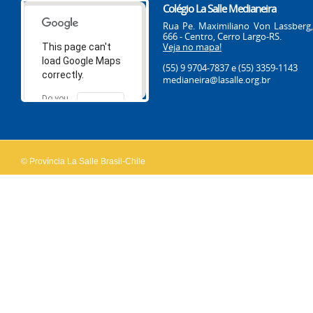
Colégio La Salle Medianeira
Rua Pe. Maximiliano Von Lassberg,
666 - Centro, Cerro Largo-RS.
Veja no mapa!
This page can't
load Google Maps
(55) 9 9704-7837
e (55) 3359-1143
correctly.
medianeira@lasalle.org.br
Do you
OK
own this
website?
© Província La Salle Brasil-Chile