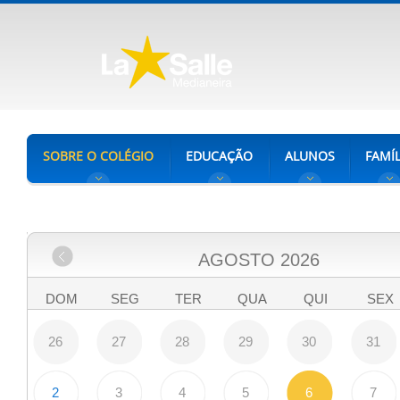
SOBRE O COLÉGIO
EDUCAÇÃO
ALUNOS
FAMÍL
AGOSTO
2026
DOM
SEG
TER
QUA
QUI
SEX
26
27
28
29
30
31
2
3
4
5
6
7