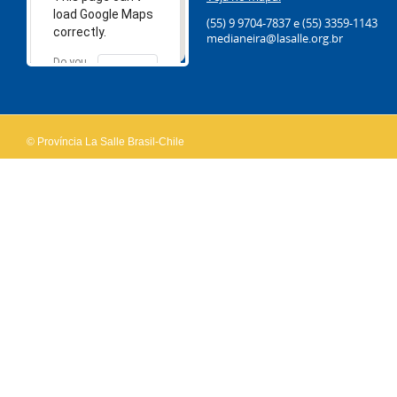
load Google Maps
(55) 9 9704-7837
e (55) 3359-1143
correctly.
medianeira@lasalle.org.br
Do you
OK
own this
website?
© Província La Salle Brasil-Chile