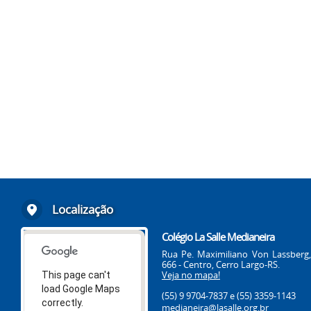
Localização
Colégio La Salle Medianeira
Rua Pe. Maximiliano Von Lassberg,
666 - Centro, Cerro Largo-RS.
Veja no mapa!
This page can't
load Google Maps
(55) 9 9704-7837
e (55) 3359-1143
correctly.
medianeira@lasalle.org.br