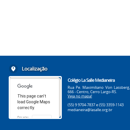
Localização
Colégio La Salle Medianeira
Rua Pe. Maximiliano Von Lassberg,
666 - Centro, Cerro Largo-RS.
Veja no mapa!
This page can't
load Google Maps
(55) 9 9704-7837
e (55) 3359-1143
correctly.
medianeira@lasalle.org.br
Do you
OK
own this
website?