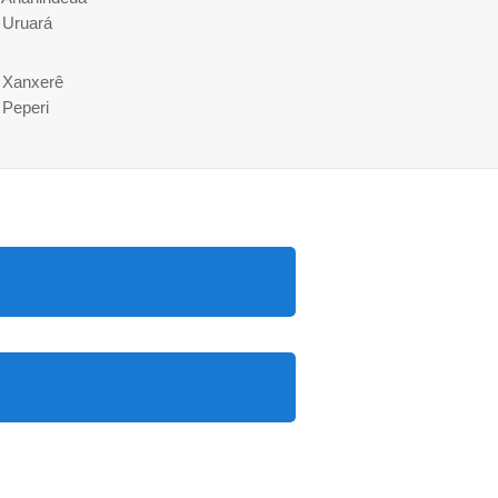
 Uruará
e Xanxerê
 Peperi