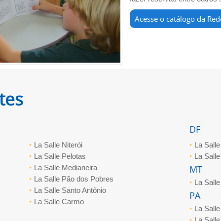
Acesse o catálogo da Red
tes
DF
La Salle Niterói
La Sall
La Salle Pelotas
La Sall
La Salle Medianeira
MT
La Salle Pão dos Pobres
La Sall
La Salle Santo Antônio
PA
La Salle Carmo
La Salle
La Sall