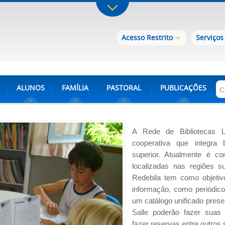
Acesso Restrito
Serviços
ALUNOS
FAMÍLIA
PASTORAL
PUBLICAÇÕES
A Rede de Bibliotecas L
cooperativa que integra 
superior. Atualmente é c
localizadas nas regiões s
Redebila tem como objetiv
informação, como periódic
um catálogo unificado pres
Salle poderão fazer suas 
fazer reservas entre outros 