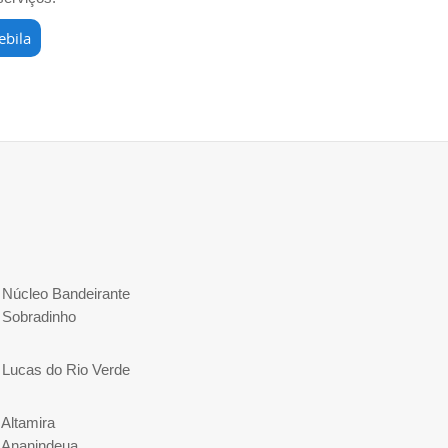
ebila
e Núcleo Bandeirante
e Sobradinho
e Lucas do Rio Verde
 Altamira
e Ananindeua