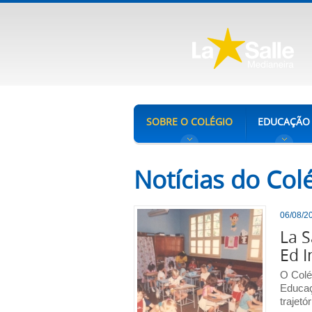
SOBRE O COLÉGIO
EDUCAÇÃO
Notícias do Col
06/08/20
La S
Ed I
O Colé
Educaç
trajet