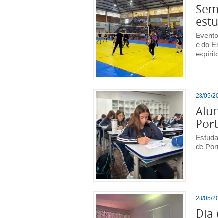
Sem
est
Evento
e do E
espírit
28/05/20
Alun
Por
Estuda
de Por
28/05/20
Dia