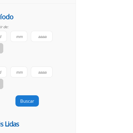
íodo
ir de:
Buscar
s Lidas