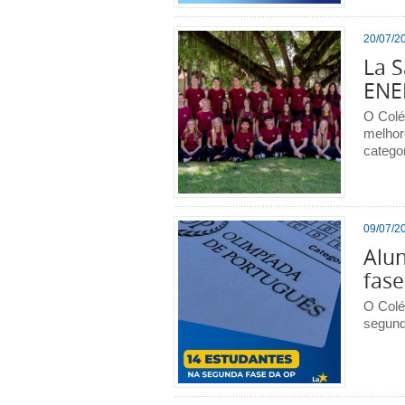
20/07/20
La S
ENE
O Colé
melhor
categor
09/07/20
Alun
fas
O Colé
segund