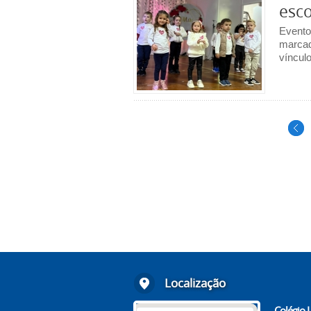
esco
Evento
marcad
vínculo
Localização
Colégio 