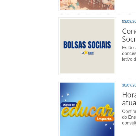
03/08/20
Con
Soci
Estão 
conces
letivo 
30/07/20
Horá
atua
Confir
do Ens
consult