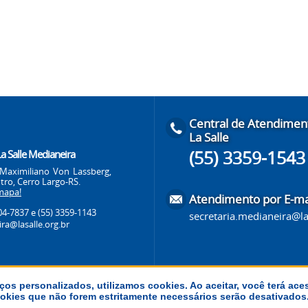
Central de Atendimen
La Salle
(55) 3359-1543
La Salle Medianeira
Maximiliano Von Lassberg,
tro, Cerro Largo-RS.
mapa!
Atendimento por E-ma
704-7837
e (55) 3359-1143
secretaria.medianeira@la
ra@lasalle.org.br
ços personalizados, utilizamos cookies. Ao aceitar, você terá ace
 cookies que não forem estritamente necessários serão desativado