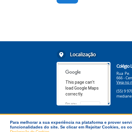
Localização
Colégio 
Rua Pe. 
666 - Cen
Veja no 
This page can't
load Google Maps
(55) 9 9
correctly.
medianei
Do you
OK
own this
website?
Para melhorar a sua experiência na plataforma e prover servi
funcionalidades do site. Se clicar em Rejeitar Cookies, os
© Província La Salle Brasil-Chile
.
Declaração de Cookies