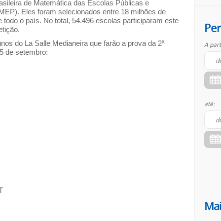
asileira de Matemática das Escolas Públicas e
EP). Eles foram selecionados entre 18 milhões de
 todo o país. No total, 54.496 escolas participaram este
Per
tição.
unos do La Salle Medianeira que farão a prova da 2ª
A part
15 de setembro:
até:
T
Mai