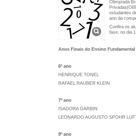
Olimpíada Br
Privadas(OBM
estudantes de
ano da compe
Confira os al
fase, no dia 
Anos Finais do Ensino Fundamental
6º ano
HENRIQUE TONEL
RAFAEL RAUBER KLEIN
7º ano
ISADORA GARBIN
LEONARDO AUGUSTO SPOHR LUF
9º ano