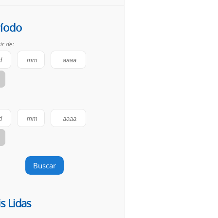
íodo
ir de:
Buscar
s Lidas