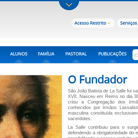
Acesso Restrito
Serviços
ALUNOS
FAMÍLIA
PASTORAL
PUBLICAÇÕES
O Fundador
São João Batista de La Salle foi s
XVII. Nasceu em Reims no dia 30
criou a Congregação dos Irm
conhecidos por Irmãos Lassalist
masculina constituída exclusivame
sacerdotes.
La Salle contribuiu para o surgi
defendendo a obrigatoriedade do 