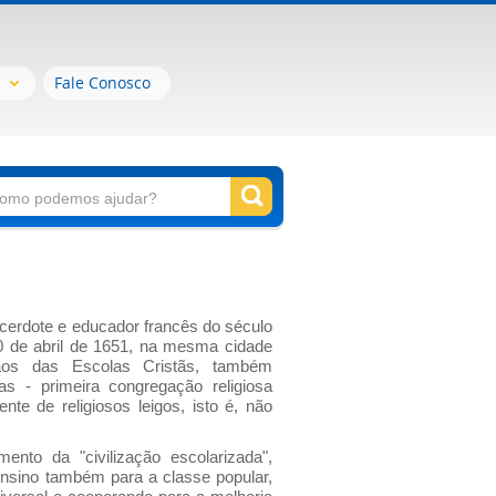
Fale Conosco
acerdote e educador francês do século
 de abril de 1651, na mesma cidade
ãos das Escolas Cristãs, também
as - primeira congregação religiosa
nte de religiosos leigos, isto é, não
mento da "civilização escolarizada",
ensino também para a classe popular,