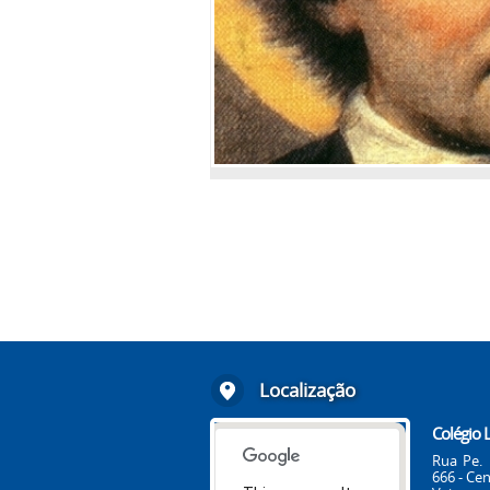
Localização
Colégio 
Rua Pe. 
666 - Cen