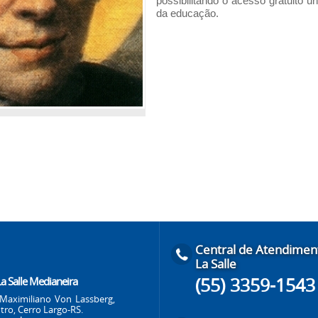
possibilitando o acesso gratuito u
da educação.
Central de Atendimen
La Salle
(55) 3359-1543
La Salle Medianeira
Maximiliano Von Lassberg,
tro, Cerro Largo-RS.