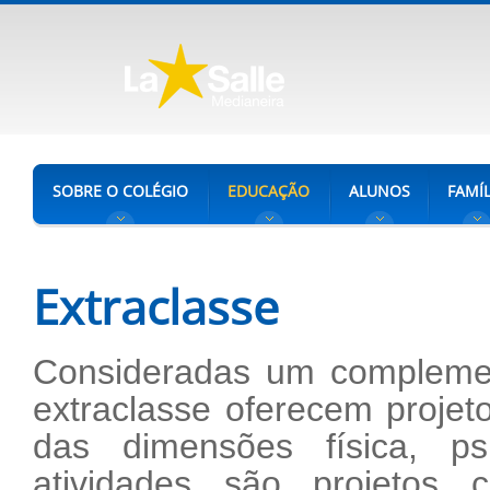
SOBRE O COLÉGIO
EDUCAÇÃO
ALUNOS
FAMÍL
Extraclasse
Consideradas um complemen
extraclasse oferecem proje
das dimensões física, psí
atividades são projetos cu