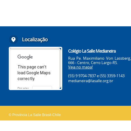
Localização
Colégio La Salle Medianeira
Rua Pe. Maximiliano Von Lassberg,
666 - Centro, Cerro Largo-RS.
Veja no mapa!
This page can't
load Google Maps
(55) 9 9704-7837
e (55) 3359-1143
correctly.
medianeira@lasalle.org.br
Do you
OK
own this
website?
© Província La Salle Brasil-Chile