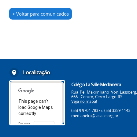
< Voltar para comunicados
Localização
Colégio La Salle Medianeira
Rua Pe. Maximiliano Von Lassberg,
666 - Centro, Cerro Largo-RS.
Veja no mapa!
This page can't
load Google Maps
(55) 9 9704-7837
e (55) 3359-1143
correctly.
medianeira@lasalle.org.br
Do you
OK
own this
website?