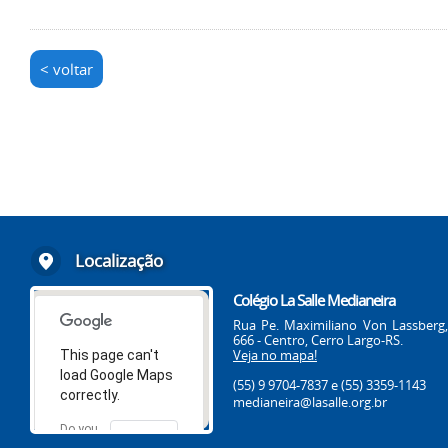
< voltar
Localização
Colégio La Salle Medianeira
Rua Pe. Maximiliano Von Lassberg,
666 - Centro, Cerro Largo-RS.
Veja no mapa!
This page can't
load Google Maps
(55) 9 9704-7837
e (55) 3359-1143
correctly.
medianeira@lasalle.org.br
Do you
OK
own this