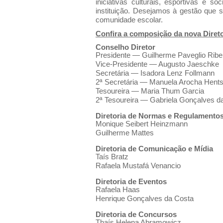
iniciativas culturais, esportivas e so
instituição. Desejamos à gestão que s
comunidade escolar.
Confira a composição da nova Direto
Conselho Diretor
Presidente — Guilherme Paveglio Ribe
Vice-Presidente — Augusto Jaeschke
Secretária — Isadora Lenz Follmann
2ª Secretária — Manuela Arocha Hen
Tesoureira — Maria Thum Garcia
2ª Tesoureira — Gabriela Gonçalves 
Diretoria de Normas e Regulamento
Monique Seibert Heinzmann
Guilherme Mattes
Diretoria de Comunicação e Mídia
Taís Bratz
Rafaela Mustafá Venancio
Diretoria de Eventos
Rafaela Haas
Henrique Gonçalves da Costa
Diretoria de Concursos
Thaís Helena Abramowicz