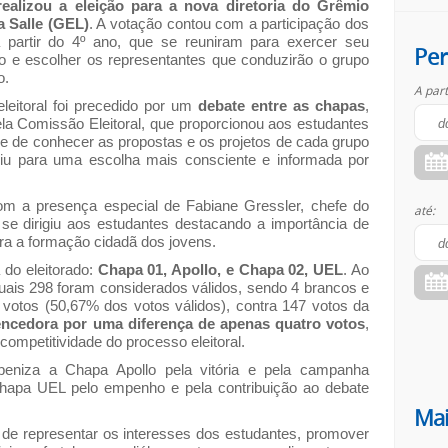
realizou a eleição para a nova diretoria do Grêmio
a Salle (GEL)
. A votação contou com a participação dos
 partir do 4º ano, que se reuniram para exercer seu
Per
oto e escolher os representantes que conduzirão o grupo
o.
A part
leitoral foi precedido por um
debate entre as chapas
,
la Comissão Eleitoral, que proporcionou aos estudantes
de de conhecer as propostas e os projetos de cada grupo
ibuiu para uma escolha mais consciente e informada por
om a presença especial de Fabiane Gressler, chefe do
até:
e se dirigiu aos estudantes destacando a importância de
a a formação cidadã dos jovens.
 do eleitorado:
Chapa 01, Apollo, e Chapa 02, UEL
. Ao
uais 298 foram considerados válidos, sendo 4 brancos e
votos (50,67% dos votos válidos), contra 147 votos da
ncedora por uma diferença de apenas quatro votos
,
 competitividade do processo eleitoral.
beniza a Chapa Apollo pela vitória e pela campanha
Chapa UEL pelo empenho e pela contribuição ao debate
Mai
 de representar os interesses dos estudantes, promover