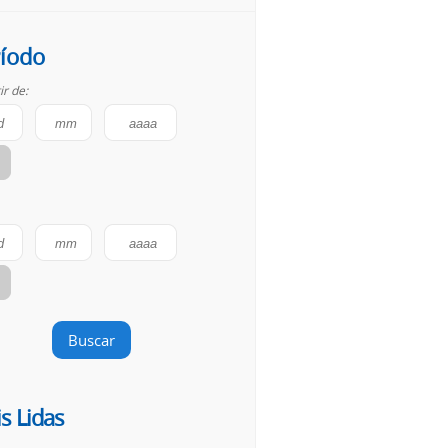
íodo
ir de:
Buscar
s Lidas