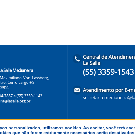
Central de Atendimen
La Salle
(55) 3359-1543
La Salle Medianeira
Maximiliano Von Lassberg,
tro, Cerro Largo-RS.
mapa!
Atendimento por E-ma
704-7837
e (55) 3359-1143
secretaria.medianeira@la
ra@lasalle.org.br
ços personalizados, utilizamos cookies. Ao aceitar, você terá ace
 cookies que não forem estritamente necessários serão desativado