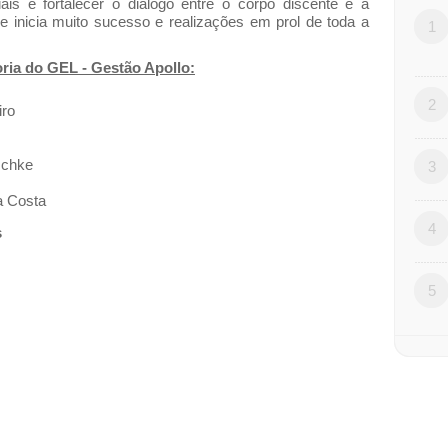
ciais e fortalecer o diálogo entre o corpo discente e a
e inicia muito sucesso e realizações em prol de toda a
1
ria do GEL - Gestão Apollo:
2
iro
tschke
3
da Costa
4
s
5