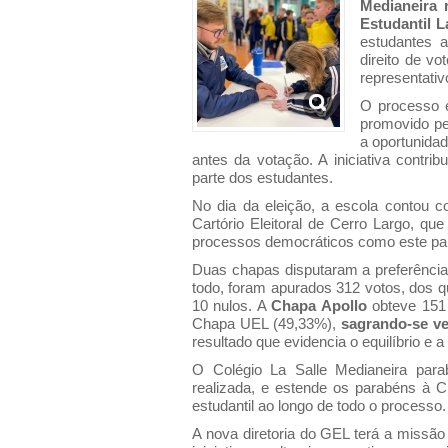
Medianeira 
Estudantil L
estudantes a
direito de v
representativ
O processo e
promovido pe
a oportunida
antes da votação. A iniciativa contr
parte dos estudantes.
No dia da eleição, a escola contou c
Cartório Eleitoral de Cerro Largo, qu
processos democráticos como este par
Duas chapas disputaram a preferência
todo, foram apurados 312 votos, dos q
10 nulos. A
Chapa Apollo
obteve 151 
Chapa UEL (49,33%),
sagrando-se ve
resultado que evidencia o equilíbrio e a
O Colégio La Salle Medianeira para
realizada, e estende os parabéns à 
estudantil ao longo de todo o processo.
A nova diretoria do GEL terá a missão