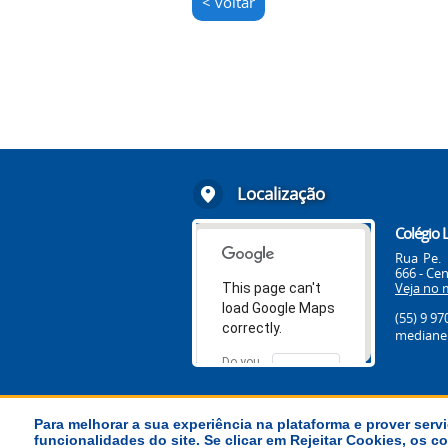
< voltar
Localização
Colégio 
Rua Pe. 
666 - Cen
Veja no 
This page can't
load Google Maps
(55) 9 9
correctly.
medianei
Do you
OK
own this
website?
Para melhorar a sua experiência na plataforma e prover servi
funcionalidades do site. Se clicar em Rejeitar Cookies, os