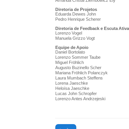
Amanda Cristal Ziembowicz Ely
Diretoria de Projetos
Eduarda Dewes John
Pedro Henrique Scherer
Diretoria de Feedback e Escuta Ativa
Lorenzo Vogel
Manuela Grizzo Vogt
Equipe de Apoio
Daniel Bortolato
Lorenzo Sommer Taube
Miguel Fröhlich
Augusto Buzinello Scher
Mariana Fröhlich Polanczyk
Laura Mumbach Steffens
Lorena Jaeschke
Heloísa Jaeschke
Lucas John Schropfer
Lorenzo Antes Andrzejeski