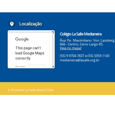
Localização
Colégio La Salle Medianeira
Rua Pe. Maximiliano Von Lassberg,
666 - Centro, Cerro Largo-RS.
Veja no mapa!
This page can't
load Google Maps
(55) 9 9704-7837
e (55) 3359-1143
correctly.
medianeira@lasalle.org.br
Do you
OK
own this
website?
© Província La Salle Brasil-Chile