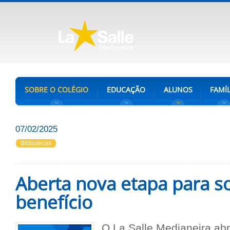
SOBRE O COLÉGIO
EDUCAÇÃO
ALUNOS
FAMÍL
07/02/2025
Bibliotecas
Aberta nova etapa para so
benefício
O La Salle Medianeira abri