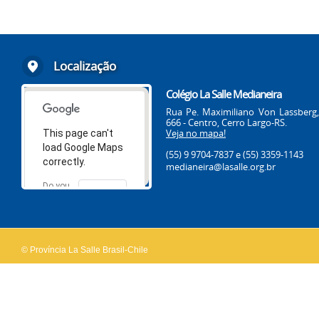
Localização
Colégio La Salle Medianeira
Rua Pe. Maximiliano Von Lassberg,
666 - Centro, Cerro Largo-RS.
Veja no mapa!
This page can't
load Google Maps
(55) 9 9704-7837
e (55) 3359-1143
correctly.
medianeira@lasalle.org.br
Do you
OK
own this
website?
© Província La Salle Brasil-Chile