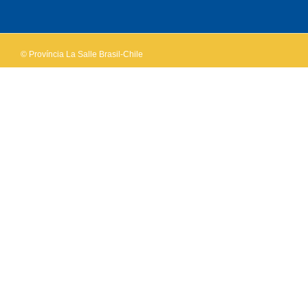
own this
website?
© Província La Salle Brasil-Chile