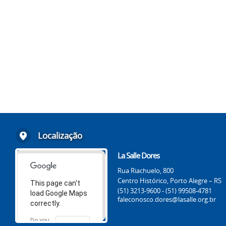
Localização
La Salle Dores
Rua Riachuelo, 800
Centro Histórico, Porto Alegre – RS
This page can't
(51) 3213-9600 - (51) 99508-4781
load Google Maps
faleconosco.dores@lasalle.org.br
correctly.
Do you
OK