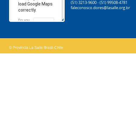
(51) 3213-9600 - (51) 99508-4781
load Google Maps
faleconosco.dores@lasalle.org.br
correctly.
Do you
OK
own this
website?
© Província La Salle Brasil-Chile