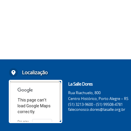
Localização
La Salle Dores
Rua Riachuelo, 800
Centro Histórico, Porto Alegre – RS
This page can't
(51) 3213-9600 - (51) 99508-4781
load Google Maps
faleconosco.dores@lasalle.org.br
correctly.
Do you
OK
own this